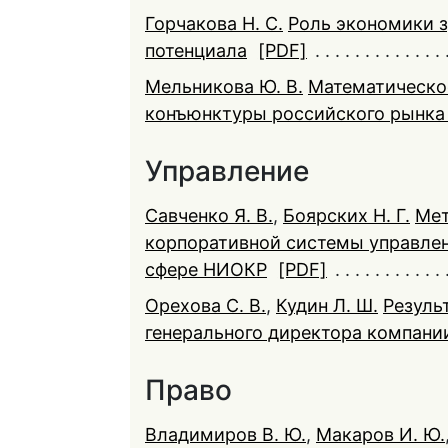
Горчакова Н. С.
Роль экономики 
потенциала
[PDF]
Мельникова Ю. В.
Математическо
конъюнктуры российского рынка 
Управление
Савченко Я. В.
,
Боярских Н. Г.
Мет
корпоративной системы управле
сфере НИОКР
[PDF]
Орехова С. В.
,
Кудин Л. Ш.
Резуль
генерального директора компани
Право
Владимиров В. Ю.
,
Макаров И. Ю.