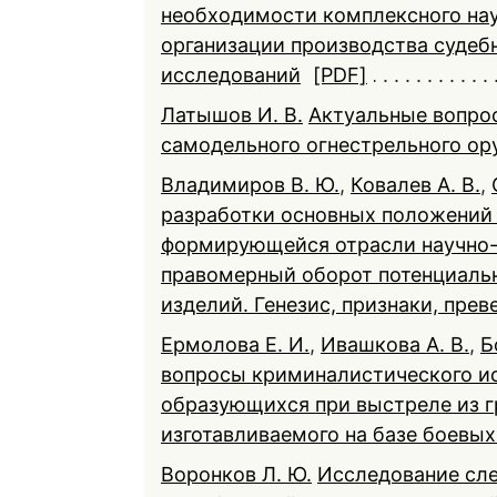
необходимости комплексного на
организации производства суде
исследований
[PDF]
Латышов И. В.
Актуальные вопро
самодельного огнестрельного о
Владимиров В. Ю.
,
Ковалев А. В.
,
разработки основных положений 
формирующейся отрасли научно-
правомерный оборот потенциальн
изделий. Генезис, признаки, прев
Ермолова Е. И.
,
Ивашкова А. В.
,
Б
вопросы криминалистического исс
образующихся при выстреле из г
изготавливаемого на базе боевы
Воронков Л. Ю.
Исследование сле