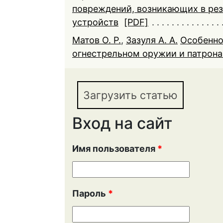
повреждений, возникающих в ре
устройств
[PDF]
Матов О. Р.
,
Зазуля А. А.
Особенно
огнестрельном оружии и патрона
Загрузить статью
Вход на сайт
Имя пользователя
*
Пароль
*