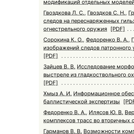
модификаций отдельных моделей
Гвоздкова Л. C.
,
Гвоздков С. Н.
,
Гр
следов на переснаряженных гильз
огнестрельного оружия
[PDF]
Сорокина К. О.
,
Федоренко В. А.
,
Г
изображений следов патронного 
[PDF]
Зайцев В. В.
Исследование морфо
выстреле из гладкоствольного ох
[PDF]
Хмыз А. И.
Информационное обес
баллистической экспертизы
[PD
Федоренко В. А.
,
Илясов Ю. В.
Вер
комплексов трасс во вторичных 
Гарманов В. В.
Возможности комп