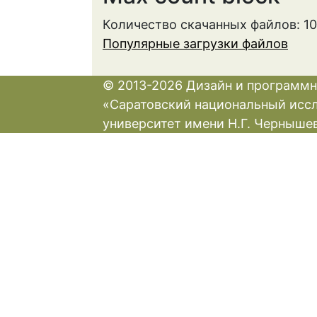
из
Количество скачанных файлов: 1
себя
Популярные загрузки файлов
автоматическую
спам-
© 2013-2026 Дизайн и программн
рассылку.
«Саратовский национальный исс
университет имени Н.Г. Черныше
Website
URL