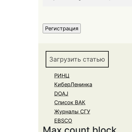
CAPTCHA
Этот
вопрос
задается
Загрузить статью
для
того,
чтобы
РИНЦ
выяснить,
КиберЛенинка
являетесь
DOAJ
ли
Список ВАК
Вы
Журналы СГУ
человеком
EBSCO
или
Max count block
представляете