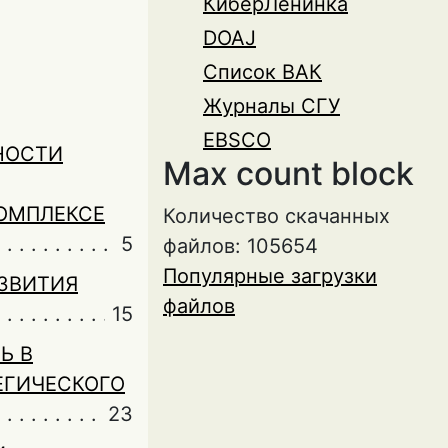
КиберЛенинка
DOAJ
Список ВАК
Журналы СГУ
EBSCO
НОСТИ
Max count block
ОМПЛЕКСЕ
Количество скачанных
5
файлов: 105654
Популярные загрузки
ЗВИТИЯ
файлов
15
Ь В
ЕГИЧЕСКОГО
23