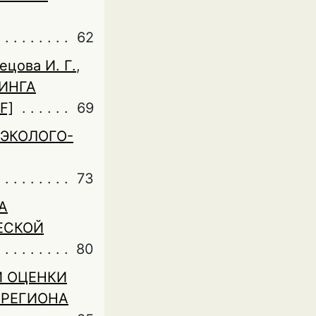
62
ецова И. Г.
,
ИНГА
F]
69
 ЭКОЛОГО-
73
А
ЕСКОЙ
80
И ОЦЕНКИ
 РЕГИОНА