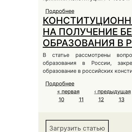
Подробнее
о ПОЛИТИКО‑ПРАВО
КОНСТИТУЦИОННО
ИНСТИТУТА ПРАВОВО
ХХ СТОЛЕТИЯ
НА ПОЛУЧЕНИЕ Б
ОБРАЗОВАНИЯ В 
В статье рассмотрены вопр
образования в России, закр
образование в российских консти
Подробнее
о КОНСТИТУЦИОННО
Страницы
« первая
БЕСПЛАТНОГО ВЫСШ
‹ предыдущая
10
11
12
13
Загрузить статью