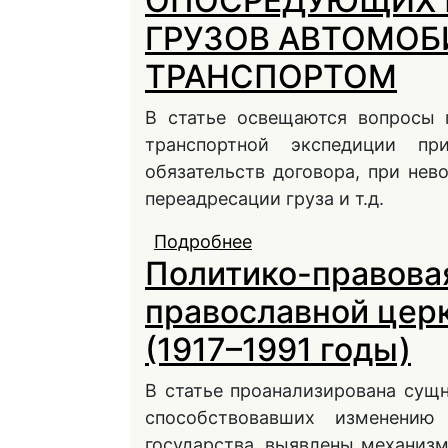
ОПОСРЕДУЮЩИХ 
ГРУЗОВ АВТОМО
ТРАНСПОРТОМ
В статье освещаются вопросы 
транспортной экспедиции п
обязательств договора, при нев
переадресации груза и т.д.
Подробнее
о ПРЕКРАЩЕНИЕ ДО
Политико-правова
ПЕРЕВОЗОК ГРУЗОВ
православной церк
(1917–1991 годы)
В статье проанализирована сущ
способствовавших изменению
государства, выявлены механиз