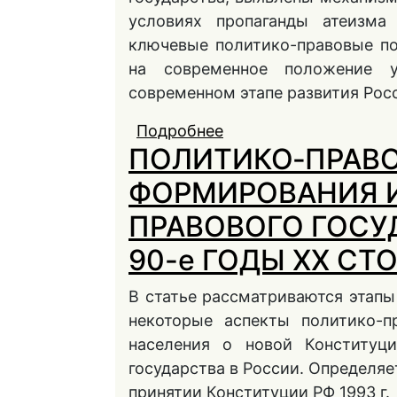
условиях пропаганды атеизма
ключевые политико-правовые п
на современное положение у
современном этапе развития Рос
Подробнее
о Политико-правовая
ПОЛИТИКО‑ПРАВ
в Советский период (
ФОРМИРОВАНИЯ 
ПРАВОВОГО ГОСУ
90-е ГОДЫ ХХ СТ
В статье рассматриваются этапы 
некоторые аспекты политико-п
населения о новой Конституц
государства в России. Определяе
принятии Конституции РФ 1993 г.