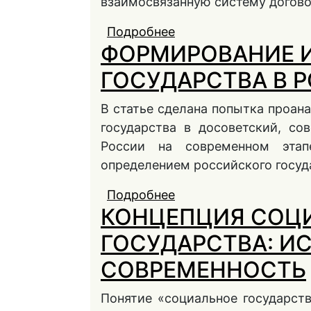
взаимосвязанную систему догово
Подробнее
о Система договоров
ФОРМИРОВАНИЕ И
транспортом
ГОСУДАРСТВА В 
В статье сделана попытка проан
государства в досоветский, со
России на современном этап
определением российского госуда
Подробнее
о ФОРМИРОВАНИЕ И
КОНЦЕПЦИЯ СОЦ
ГОСУДАРСТВА: И
СОВРЕМЕННОСТЬ
Понятие «социальное государств