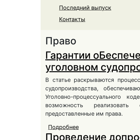
Последний выпуск
Контакты
Право
Гарантии оБеспече
уголовном судопр
В статье раскрываются процесс
судопроизводства, обеспечив
Уголовно-процессуального ко
возможность реализовать 
предоставленные им права.
Подробнее
о Гарантии оБеспечен
Проведение допро
судопроизводстве