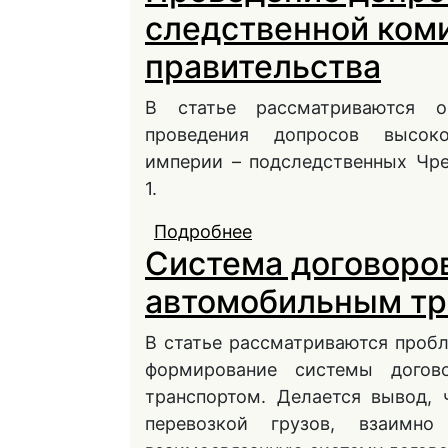
следственной ком
правительства
В статье рассматриваются о
проведения допросов высоко
империи – подследственных Чр
1.
Подробнее
о Проведение допрос
Система договоров
Временного правител
автомобильным тр
В статье рассматриваются проб
формирование системы догов
транспортом. Делается вывод, 
перевозкой грузов, взаимн