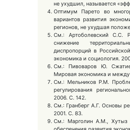
не ухудшил, называется «эфф
Оптимум Парето во много
вариантов развития эконом
регионов, не ухудшая положе
См.: Артоболевский С.С. Р
снижение территориал
диспропорций в Российской
экономика и социология. 2001
См.: Пивоваров Ю. Сжати
Мировая экономика и междун
См.: Мельников Р.М. Пробл
регулирования регионально
2006. С. 142.
См.: Гранберг А.Г. Основы р
2001. С. 83.
См.: Марголин А.М., Хутыз
обеспечения развития эконо