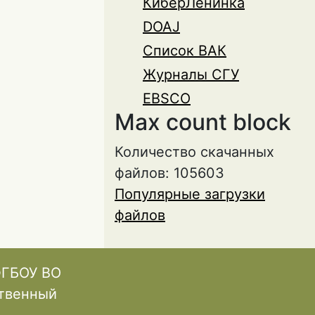
КиберЛенинка
DOAJ
Список ВАК
Журналы СГУ
EBSCO
Max count block
Количество скачанных
файлов: 105603
Популярные загрузки
файлов
ФГБОУ ВО
ственный