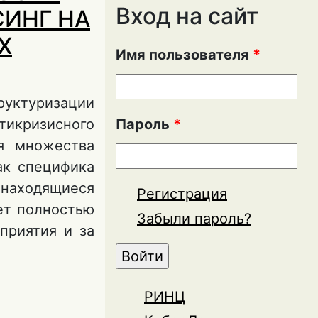
Вход на сайт
СИНГ НА
Х
Имя пользователя
*
ктуризации
икризисного
Пароль
*
я множества
ак специфика
 находящиеся
Регистрация
яет полностью
Забыли пароль?
приятия и за
ЫВЕДЕНИЯ
РИНЦ
ЕДПРИЯТИИ В