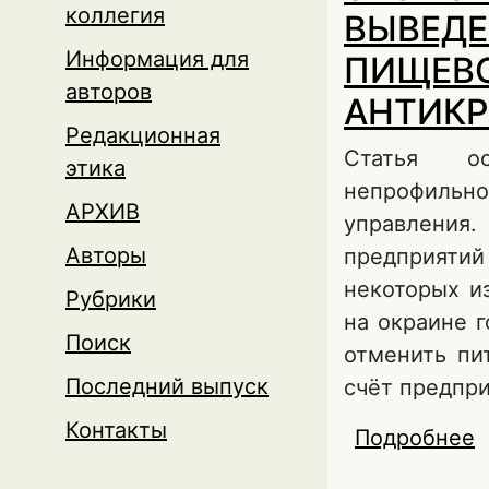
коллегия
ВЫВЕДЕ
Информация для
ПИЩЕВО
авторов
АНТИКР
Редакционная
Статья ос
этика
непрофильн
АРХИВ
управления
Авторы
предприятий
некоторых и
Рубрики
на окраине г
Поиск
отменить пи
Последний выпуск
счёт предпр
Контакты
Подробнее