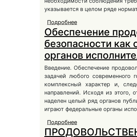
необходимости соблюдения треб
указывается в целом ряде норма
Подробнее
о Критерий рационал
Обеспечение прод
землепользования ка
безопасности: теоре
безопасности как 
органов исполните
Введение. Обеспечение продово
задачей любого современного г
комплексный характер и, след
направлений. Исходя из этого,
наделен целый ряд органов публ
играют федеральные органы испо
Подробнее
о Обеспечение продо
ПРОДОВОЛЬСТВЕ
деятельности органо