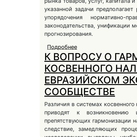
рынка товаров, услуг, капитала 
указанной задачи предполагает
упорядочения нормативно-п
законодательства, унификации м
прогнозирования.
Подробнее
о К ВОПРОСУ О НЕ
К ВОПРОСУ О ГА
ГАРМОНИЗАЦИИ НАЛ
ЕВРАЗИЙСКОМ ЭКО
КОСВЕННОГО НА
ЕВРАЗИЙСКОМ Э
СООБЩЕСТВЕ
Различия в системах косвенного
приводят к возникновению ц
препятствующих гармонизации на
следствие, замедляющих проце