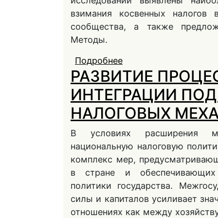
исследовании выявлены наибо
взимания косвенных налогов в
сообщества, а также предло
Методы.
Подробнее
о К ВОПРОСУ О ГА
РАЗВИТИЕ ПРОЦЕ
НАЛОГООБЛОЖЕНИЯ
СООБЩЕСТВЕ
ИНТЕГРАЦИИ ПОД
НАЛОГОВЫХ МЕХ
В условиях расширения ме
национальную налоговую полити
комплекс мер, предусматривающ
в стране и обеспечивающих 
политики государства. Межгос
силы и капиталов усиливает зна
отношениях как между хозяйств