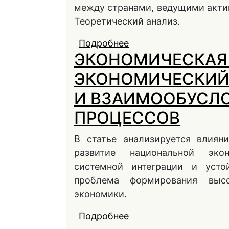
между странами, ведущими акти
Теоретический анализ.
Подробнее
о РАЗВИТИЕ ПРОЦЕ
ЭКОНОМИЧЕСКАЯ 
ВОЗДЕЙСТВИЕМ НА
ЭКОНОМИЧЕСКИЙ 
И ВЗАИМООБУСЛ
ПРОЦЕССОВ
В статье анализируется влиян
развитие национальной экон
системной интеграции и усто
проблема формирования высо
экономики.
Подробнее
о ЭКОНОМИЧЕСКАЯ 