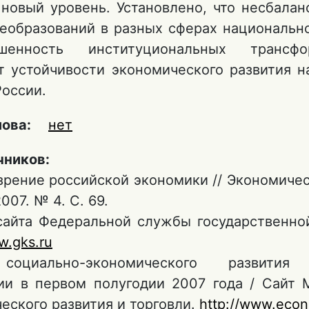
 новый уровень. Установлено, что несбалан
еобразований в разных сферах национально
шенность институциональных трансф
т устойчивости экономического развития н
России.
лова:
нет
чников:
зрение российской экономики // Экономиче
007. № 4. С. 69.
айта Федеральной службы государственной
w.gks.ru
социально-экономического развития 
и в первом полугодии 2007 года / Сайт 
еского развития и торговли.
http://www.econ