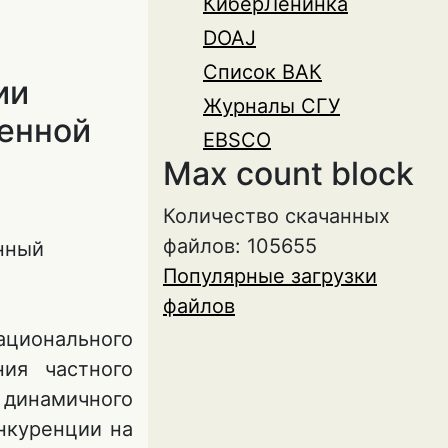
КиберЛенинка
DOAJ
Список ВАК
ии
Журналы СГУ
менной
EBSCO
Max count block
Количество скачанных
файлов: 105655
енный
Популярные загрузки
файлов
ационального
ия частного
 динамичного
нкуренции на