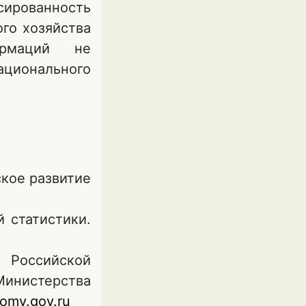
сированность
го хозяйства
ормаций не
ационального
ское развитие
 статистики.
Российской
Министерства
omy.gov.ru