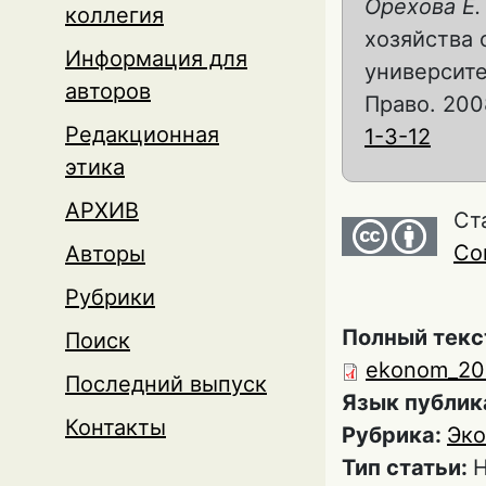
Орехова Е.
коллегия
хозяйства 
Информация для
университе
авторов
Право. 2008
Редакционная
1-3-12
этика
АРХИВ
Ст
Com
Авторы
Рубрики
Полный текс
Поиск
ekonom_200
Последний выпуск
Язык публик
Контакты
Рубрика:
Эк
Тип статьи:
Н