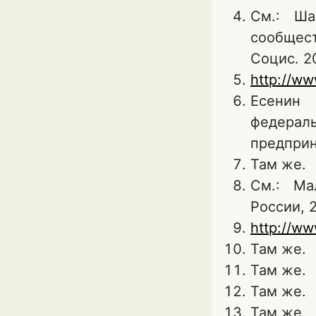
См.: Ша
сообщес
Социс. 2
http://ww
Есенин 
федера
предприн
Там же.
См.: Ма
России, 2
http://w
Там же.
Там же.
Там же.
Там же