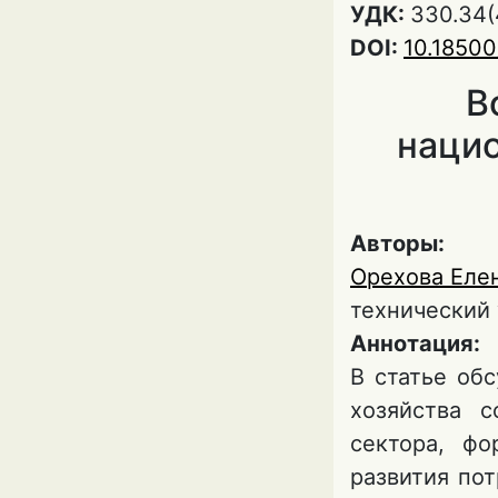
УДК:
330.34(
DOI:
10.1850
В
нацио
Авторы:
Орехова Еле
технический 
Аннотация:
В статье об
хозяйства 
сектора, фо
развития по