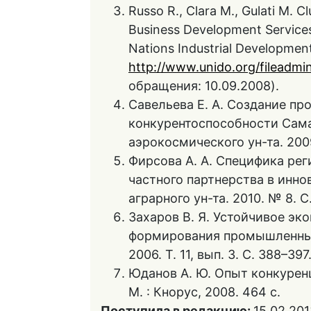
Russo R., Clara M., Gulati M. 
Business Development Services 
Nations Industrial Developmen
http://www.unido.org/fileadmi
обращения: 10.09.2008).
Савельева Е. А. Создание п
конкурентоспособности Самар
аэрокосмического ун-та. 2009
Фирсова А. А. Специфика ре
частного партнерства в иннов
аграрного ун-та. 2010. № 8. С
Захаров В. Я. Устойчивое эк
формирования промышленных к
2006. Т. 11, вып. 3. С. 388–397
Юданов А. Ю. Опыт конкуренц
М. : Кнорус, 2008. 464 с.
Поступила в редакцию:
15.02.201