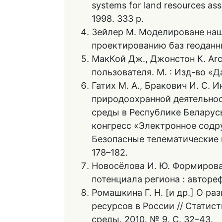
systems for land resources ass
1998. 333 p.
Зейлер М. Моделироване наш
проектированию баз геоданны
МакКой Дж., Джонстон К. Arc 
пользователя. М. : Изд-во «Да
Гатих М. А., Бракович И. С.
природоохранной деятельно
среды в Республике Белару
конгресс «Электронное содр
Безопасные телематические п
178–182.
Новосёлова И. Ю. Формирова
потенциала региона : автореф. 
Ромашкина Г. Н. [и др.] О р
ресурсов в России // Стати
среды. 2010. № 9. С. 32–43.