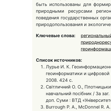
быть использованы для формир
природными ресурсами регион
поведения государственных орга
природопользования и экологиче
Ключевые слова:
региональны
природнорес
геоинформац
Список источников:
Лурье И. К. Геоинформацион
геоинформатики и цифровой 
2008. 424 с.
Світличний О. О., Плотницьки
навчальний посібник / За заг. р
доп. Суми : ВТД «Університет
Burrough P. A., McDonnel R. A.