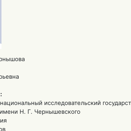
рнышова
рьевна
:
 национальный исследовательский государс
имени Н. Г. Чернышевского
ия
ов