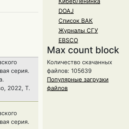
КиберЛенинка
DOAJ
Список ВАК
Журналы СГУ
EBSCO
Max count block
вского
Количество скачанных
вая серия.
файлов: 105639
а.
Популярные загрузки
о, 2022, Т.
файлов
вского
вая серия.