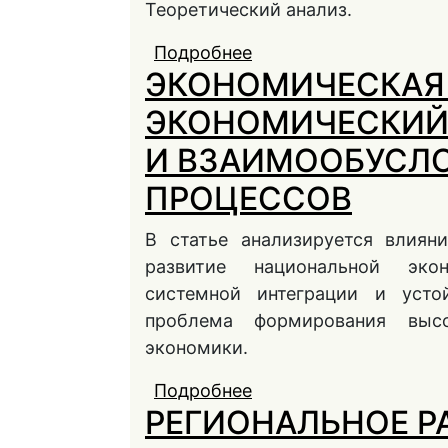
Теоретический анализ.
Подробнее
о Влияние санкционно
ЭКОНОМИЧЕСКАЯ 
сектора России
ЭКОНОМИЧЕСКИЙ 
И ВЗАИМООБУСЛ
ПРОЦЕССОВ
В статье анализируется влиян
развитие национальной экон
системной интеграции и усто
проблема формирования высо
экономики.
Подробнее
о ЭКОНОМИЧЕСКАЯ 
РЕГИОНАЛЬНОЕ Р
ВЗАИМОСВЯЗЬ И ВЗ