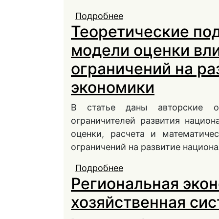
Подробнее
о ИНДИКАЦИЯ ПРОС
Теоретические по
НАЦИОНАЛЬНОГО ХО
КОНКУРЕНТОСПОСОБ
модели оценки вл
БЕЗОПАСНОСТИ
ограничений на ра
экономики
В статье даны авторские о
ограничителей развития нацио
оценки, расчета и математиче
ограничений на развитие национ
Подробнее
о Теоретические под
Региональная экон
ресурсных ограничен
хозяйственная си