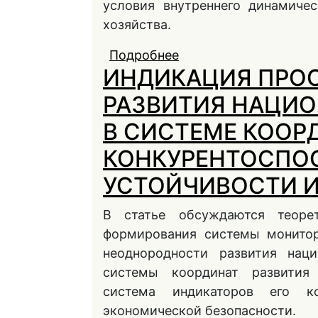
условия внутреннего динамиче
хозяйства.
Подробнее
о РАЗВИТИЕ И ТРАН
ИНДИКАЦИЯ ПРО
НАЦИОНАЛЬНОГО Х
РАЗВИТИЯ НАЦИО
В СИСТЕМЕ КООР
КОНКУРЕНТОСПО
УСТОЙЧИВОСТИ 
В статье обсуждаются теоре
формирования системы монитор
неоднородности развития наци
системы координат развития 
система индикаторов его ко
экономической безопасности.