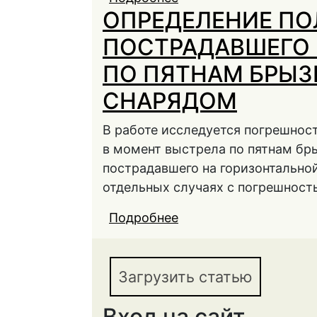
ОПРЕДЕЛЕНИЕ П
исследованию оружи
ПОСТРАДАВШЕГО 
ПО ПЯТНАМ БРЫЗ
СНАРЯДОМ
В работе исследуется погрешнос
в момент выстрела по пятнам бры
пострадавшего на горизонтально
отдельных случаях с погрешность
Подробнее
о ОПРЕДЕЛЕНИЕ ПО
ВЫСТРЕЛА ПО ПЯТН
Загрузить статью
Вход на сайт