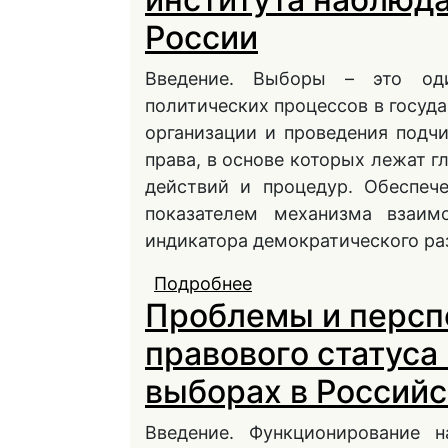
России
Введение. Выборы – это од
политических процессов в госуда
организации и проведения подч
права, в основе которых лежат г
действий и процедур. Обеспеч
показателем механизма взаим
индикатора демократического ра
Подробнее
о История становлени
Проблемы и персп
выборах в России
правового статуса
выборах в Россий
Введение. Функционирование 