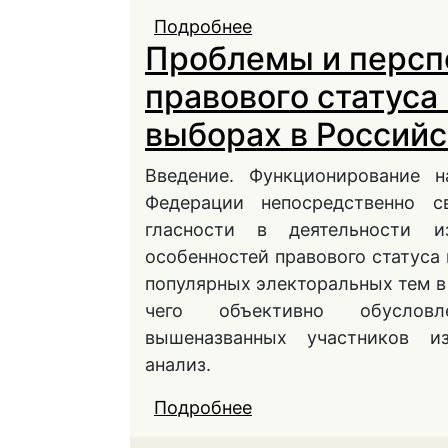
Подробнее
о Общественные движ
Проблемы и персп
в выборах: современн
правового статуса
выборах в Россий
Введение. Функционирование 
Федерации непосредственно с
гласности в деятельности и
особенностей правового статуса
популярных электоральных тем в
чего объективно обусловл
вышеназванных участников из
анализ.
Подробнее
о Проблемы и перспе
наблюдателей на выб