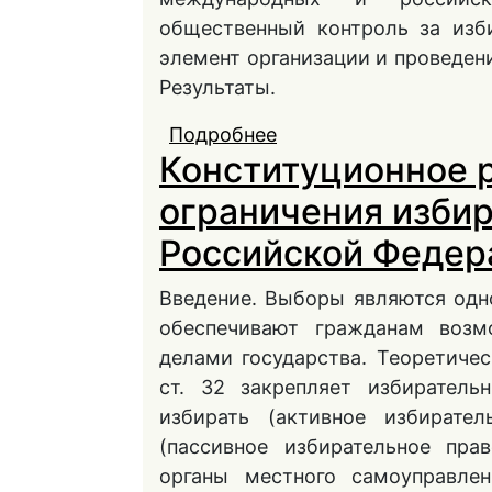
общественный контроль за изб
элемент организации и проведен
Результаты.
Подробнее
о РОЛЬ ОБЩЕСТВЕН
Конституционное 
ДЕМОКРАТИЧЕСКИХ 
ограничения изби
Российской Федер
Введение. Выборы являются одн
обеспечивают гражданам возм
делами государства. Теоретичес
ст. 32 закрепляет избиратель
избирать (активное избирате
(пассивное избирательное пра
органы местного самоуправле