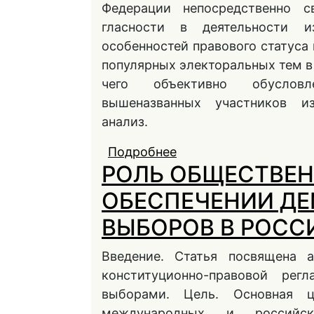
Федерации непосредственно с
гласности в деятельности и
особенностей правового статуса
популярных электоральных тем в
чего объективно обусловл
вышеназванных участников из
анализ.
Подробнее
о Проблемы и перспе
РОЛЬ ОБЩЕСТВЕН
наблюдателей на выб
ОБЕСПЕЧЕНИИ Д
ВЫБОРОВ В РОСС
Введение. Статья посвящена 
конституционно-правовой рег
выборами. Цель. Основная 
международных и российск