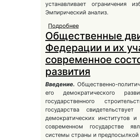
устанавливает ограничения из
Эмпирический анализ.
Подробнее
о Конституционное р
Общественные дви
прав граждан Россий
Федерации и их уч
современное сост
развития
Введение.
Общественно-политиче
его демократического разв
государственного строитель
государства свидетельствует
демократических институтов и
современном государстве яв
системы страны и предпосылкой 