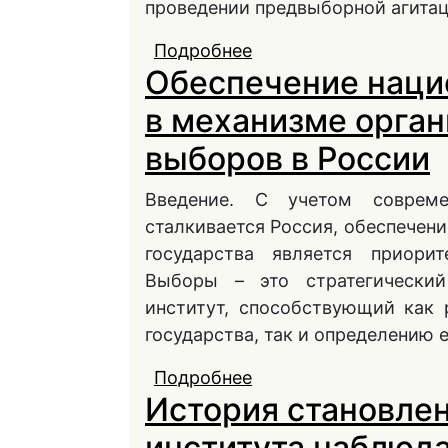
проведении предвыборной агитац
Подробнее
о Особенности участ
Обеспечение наци
предвыборной агитац
в механизме орган
выборов в России
Введение. С учетом соврем
сталкивается Россия, обеспечен
государства является приори
Выборы – это стратегический
институт, способствующий как
государства, так и определению е
Подробнее
о Обеспечение нацио
История становлен
организации и прове
института наблюда