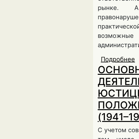
рынке. Ав
правонаруше
практическо
возможны
администрат
Подробнее
о
ОСНОВН
к
ДЕЯТЕЛ
ЮСТИЦИ
ПОЛОЖЕ
(1941–19
С учетом сов