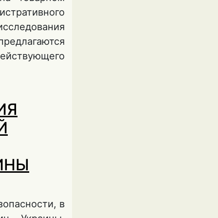
тративного
исследования
предлагаются
ствующего
обросовестную
ИЯ
Й
ИНЫ
зопасности, в