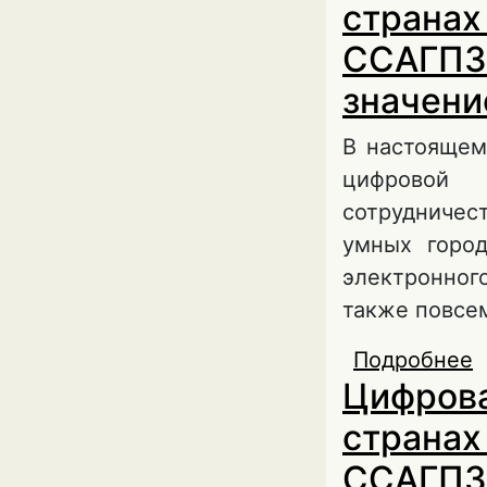
странах
ССАГПЗ:
значени
В настоящем
цифровой 
сотрудничес
умных город
электронног
также повсе
Подробнее
о
Цифрова
г
э
странах
ССАГПЗ: