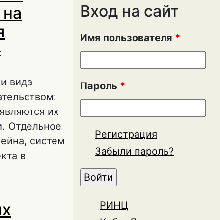
Вход на сайт
 на
я
Имя пользователя
*
к
и вида
Пароль
*
ательством:
являются их
. Отдельное
Регистрация
ейна, систем
Забыли пароль?
кта в
етственности
РИНЦ
их
произведения