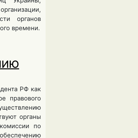
иц Украины,
рганизации,
сти органов
ого времени.
ТЕЛЬНОСТИ
ОЕННОГО
942 гг.)
НИЮ
дента РФ как
ре правового
уществлению
твуют органы
 комиссии по
 обеспечению