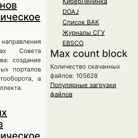
КиберЛенинка
енов
DOAJ
мическое
Список ВАК
Журналы СГУ
 направления
EBSCO
нах Совета
Max count block
ва: создание
Количество скачанных
ных порталов
файлов: 105628
тооборота, а
Популярные загрузки
ллекта.
файлов
ах на примере
их
 и
в
мическое