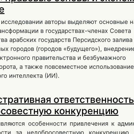
е
 исследовании авторы выделяют основные 
ансформации в государствах-членах Совета
ва арабских государств Персидского залива
ых городов (городов «будущего»), внедрени
ктронного правительства и безбумажного
орота, а также повсеместное использование
го интеллекта (ИИ).
 Цифровая трансформация в арабских стран
тративная ответственность
осударств-членов ССАГПЗ: правовые основы
кономическое значение
совестную конкуренцию
являются особенности привлечения к адми
ности за недобросовестную конкуренцию 