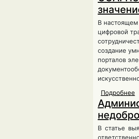
значени
В настоящем
цифровой тр
сотрудничест
создание умн
порталов эле
документооб
искусственно
Подробнее
о
Админис
г
э
недобро
В статье вы
ответствен