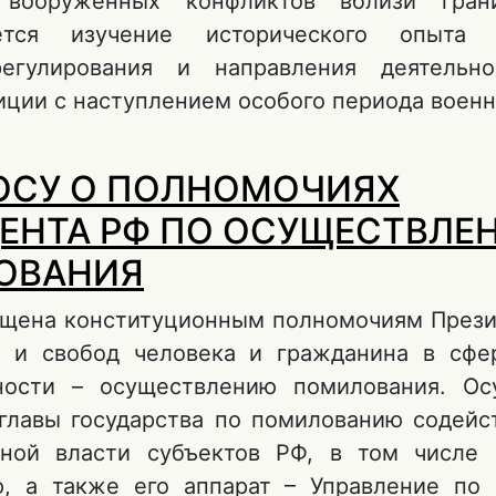
вооруженных конфликтов вблизи гран
уется изучение исторического опыта о
регулирования и направления деятельно
иции с наступлением особого периода военн
о ОСНОВНЫЕ ЗАДАЧИ И НАПРАВЛЕНИЯ ДЕЯ
ОСУ О ПОЛНОМОЧИЯХ
ОРГАНОВ ВОЕННОЙ ЮСТИЦИИ В ПЕРИОД В
ОЛОЖЕНИЯ НА ТЕРИТОРИИ УКРАИНЫ (1941–1
ЕНТА РФ ПО ОСУЩЕСТВЛЕ
ОВАНИЯ
ящена конституционным полномочиям Прези
в и свобод человека и гражданина в сфе
чности – осуществлению помилования. Ос
главы государства по помилованию содейс
нной власти субъектов РФ, в том числе
, а также его аппарат – Управление по