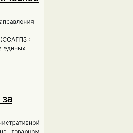
направления
 (ССАГПЗ):
е единых
ах примере
 за
 и
нистративной
на товарном