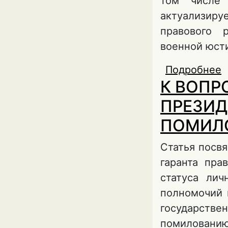
том числе 
актуализир
правового 
военной юст
Подробнее
К ВОПР
П
ПРЕЗИД
ПОМИЛ
Статья посв
гаранта пра
статуса ли
полномочий 
государстве
помилованию