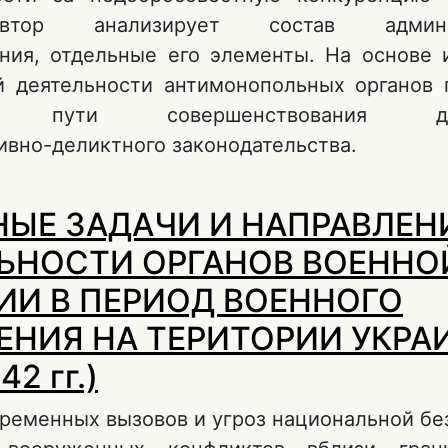
тор анализирует состав админис
ния, отдельные его элементы. На основе 
й деятельности антимонопольных органов 
е пути совершенствования дей
ивно-деликтного законодательства.
 Административная ответственность за нед
ЫЕ ЗАДАЧИ И НАПРАВЛЕН
онкуренцию
ЬНОСТИ ОРГАНОВ ВОЕННО
И В ПЕРИОД ВОЕННОГО
НИЯ НА ТЕРИТОРИИ УКРА
42 гг.)
ременных вызовов и угроз национальной бе