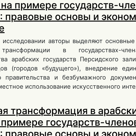
 на примере государств-чл
 правовые основы и эконо
е
 исследовании авторы выделяют основные
трансформации в государствах-чле
тва арабских государств Персидского зали
ов (городов «будущего»), внедрение еди
о правительства и безбумажного докумен
местное использование искусственного инте
 Цифровая трансформация в арабских стран
я трансформация в арабск
осударств-членов ССАГПЗ: правовые основы
кономическое значение
 примере государств-члено
 правовые основы и эконо