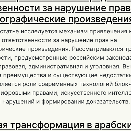
венности за нарушение прав
ографические произведени
статье исследуется механизм привлечения 
 ответственности за нарушение прав на
фические произведения. Рассматриваются тр
ости, предусмотренные российским законод
равовая, административная и уголовная. Вы
е преимущества и существующие недостатки
еляется роли современных технологий блокч
цифровыми правами, искусственного интелле
 нарушений и формировании доказательств.
 Механизм привлечения к юридической отв
я трансформация в арабск
а нарушение прав на кинематографические 