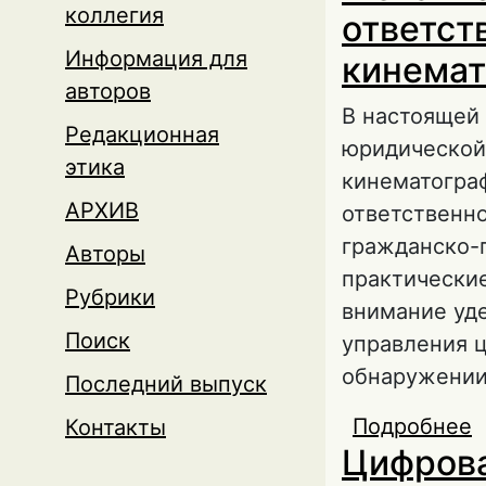
коллегия
ответст
Информация для
кинемат
авторов
В настоящей 
Редакционная
юридической
этика
кинематогра
АРХИВ
ответственн
гражданско-п
Авторы
практически
Рубрики
внимание уд
Поиск
управления 
обнаружении
Последний выпуск
Подробнее
о
Контакты
Цифрова
з