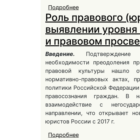
Подробнее
о Пути и средства о
Роль правового (ю
правовому просвещен
выявлении уровня
и правовом просв
Введение.
Подтверждение
необходимости преодоления пр
правовой культуры нашло о
нормативно-правовых актах, п
политики Российской Федерации 
правосознания граждан. В н
взаимодействие с негосуда
направлении, что открывает но
юристов России с 2017 г.
Подробнее
о Роль правового (юр