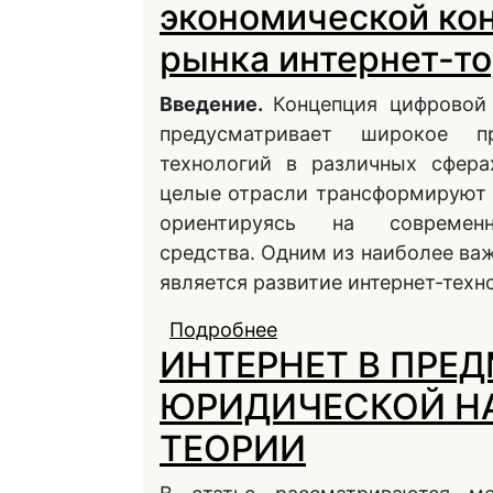
экономической ко
рынка интернет-т
Введение.
Концепция цифровой 
предусматривает широкое п
технологий в различных сфера
целые отрасли трансформируют
ориентируясь на современн
средства. Одним из наиболее ва
является развитие интернет-техн
Подробнее
о Математическое м
ИНТЕРНЕТ В ПРЕ
российского рынка и
ЮРИДИЧЕСКОЙ НА
ТЕОРИИ