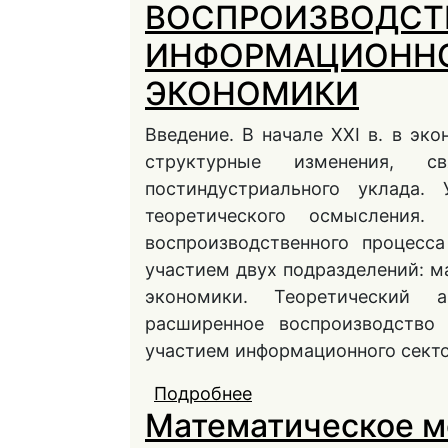
ВОСПРОИЗВОДСТ
ИНФОРМАЦИОННО
ЭКОНОМИКИ
Введение. В начале XXI в. в эк
структурные изменения, с
постиндустриального уклада. 
теоретического осмысления.
воспроизводственного процесс
участием двух подразделений: м
экономики. Теоретический 
расширенное воспроизводство 
участием информационного секто
Подробнее
о ВОСПРОИЗВОДСТ
Математическое м
СЕКТОРА ЭКОНОМИК