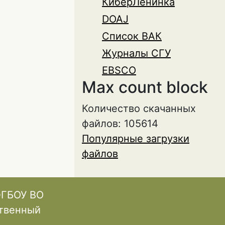
КиберЛенинка
DOAJ
Список ВАК
Журналы СГУ
EBSCO
Max count block
Количество скачанных
файлов: 105614
Популярные загрузки
файлов
ФГБОУ ВО
ственный