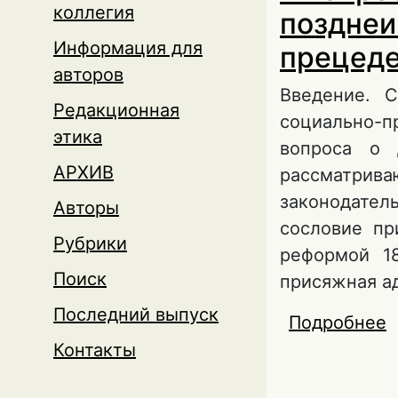
коллегия
позднеи
Информация для
прецед
авторов
Введение. 
Редакционная
социально-п
этика
вопроса о 
АРХИВ
рассматрив
законодате
Авторы
сословие пр
Рубрики
реформой 1
Поиск
присяжная а
Последний выпуск
Подробнее
о
п
Контакты