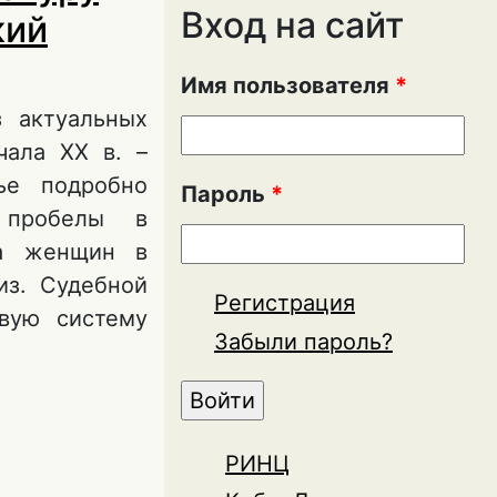
Вход на сайт
кий
Имя пользователя
*
 актуальных
чала XX в. –
ье подробно
Пароль
*
и пробелы в
ма женщин в
из. Судебной
Регистрация
вую систему
Забыли пароль?
дент
РИНЦ