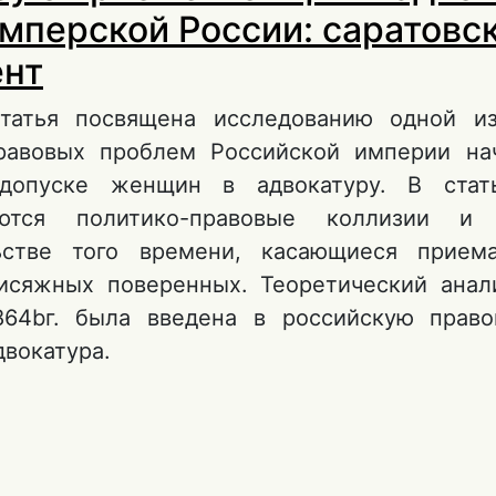
мперской России: саратовс
ент
Статья посвящена исследованию одной из
равовых проблем Российской империи на
допуске женщин в адвокатуру. В стат
аются политико-правовые коллизии 
льстве того времени, касающиеся прие
исяжных поверенных. Теоретический анал
864bг. была введена в российскую право
двокатура.
 К вопросу о приеме женщин в адвокатуру
озднеимперской России: саратовский преце