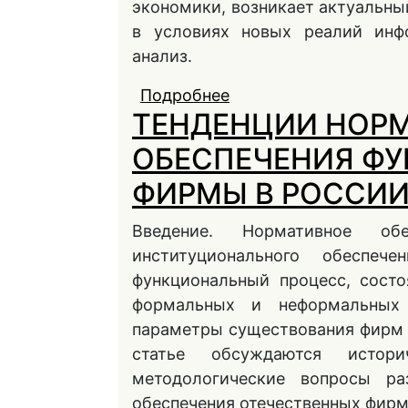
экономики, возникает актуальный
в условиях новых реалий инф
анализ.
Подробнее
о ФИРМА КАК ОБЪЕ
ТЕНДЕНЦИИ НОР
ИНФОРМАЦИОННОЙ
ОБЕСПЕЧЕНИЯ Ф
ФИРМЫ В РОССИ
Введение. Нормативное об
институционального обеспе
функциональный процесс, сост
формальных и неформальных 
параметры существования фирм н
статье обсуждаются истори
методологические вопросы ра
обеспечения отечественных фирм