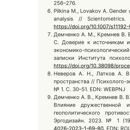
256–276.
Pilkina M., Lovakov A. Gender d
analysis // Scientometric
https://doi.org/10.1007/s1119
Демченко А. М., Кремнев В. В
С. Доверие к источникам и
экономико-психологический
записки Института психол
https://doi.org/10.38098/pro
Неверов А. Н., Латков А. 
пространства // Психолого-э
№ 1. С. 30–51. EDN: WEBPNJ
Демченко А. В., Кремнев В. В.
Влияние дружественной 
геополитического противо
Эргодизайн. 2023. № 1 (19
4026-2023-1-69-80
, EDN: R