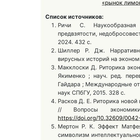
«рынок лимо
Список источников:
Ричи С. Наукообразная 
предвзятости, недобросовест
2024. 432 с.
Шиллер Р. Дж. Нарративн
вирусных историй на экономи
Макклоски Д. Риторика эконо
Якименко ; науч. ред. пере
Гайдара ; Международные от
наук СПбГУ, 2015. 328 с.
Расков Д. Е. Риторика ново
// Вопросы эконо
https://doi.org/10.32609/004
Мертон Р. К. Эффект Матфе
символизм интеллектуальной 