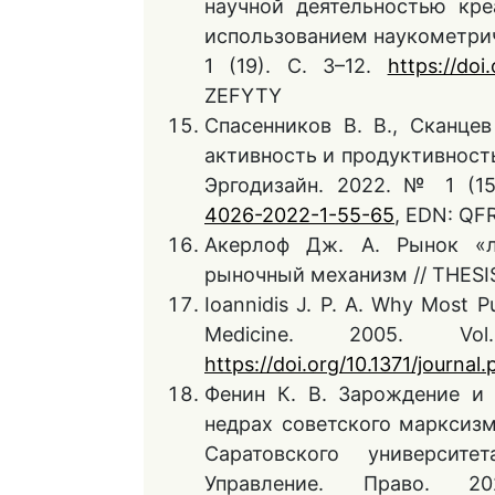
научной деятельностью кр
использованием наукометрич
1 (19). С. 3–12.
https://do
ZEFYTY
Спасенников В. В., Сканце
активность и продуктивность
Эргодизайн. 2022. № 1 (15
4026-2022-1-55-65
, EDN: QF
Акерлоф Дж. А. Рынок «л
рыночный механизм // THESIS.
Ioannidis J. P. A. Why Most P
Medicine. 2005. 
https://doi.org/10.1371/journa
Фенин К. В. Зарождение и 
недрах советского марксизм
Саратовского университе
Управление. Право. 