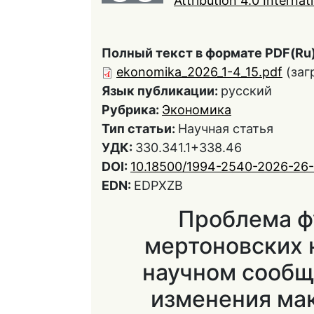
Attribution 4.0 Interna
Полный текст в формате PDF(Ru)
ekonomika_2026_1-4_15.pdf
(заг
Язык публикации:
русский
Рубрика:
Экономика
Тип статьи:
Научная статья
УДК:
330.341.1+338.46
DOI:
10.18500/1994-2540-2026-26-
EDN:
EDPXZB
Проблема ф
мертоновских 
научном сообщ
изменения ма