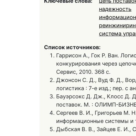
Ключевые слова:
цепь поставо
надежность
информацион
реинжинирин
система упра
Список источников:
Гаррисон А., Гок Р. Ван. Лог
конкурирования через цепочки 
Сервис, 2010. 368 с.
Джонсон С. Д., Вуд Ф. Д., Во
логистика : 7-е изд.; пер. с а
Бауэрсокс Д. Дж., Клосс Д. 
поставок. М. : ОЛИМП-БИЗНЕС
Сергеев В. И., Григорьев М. Н
информационные системы и те
Дыбская В. В., Зайцев Е. И., 