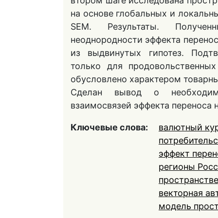
втором шаге исследована простр
на основе глобальных и локальн
SEM. Результаты. Получен
неоднородности эффекта перенос
из выдвинутых гипотез. Подт
только для продовольственных
обусловлено характером товарн
Сделан вывод о необходимо
взаимосвязей эффекта переноса н
Ключевые слова:
валютный ку
потребительс
эффект перен
регионы Рос
пространстве
векторная ав
модель прос