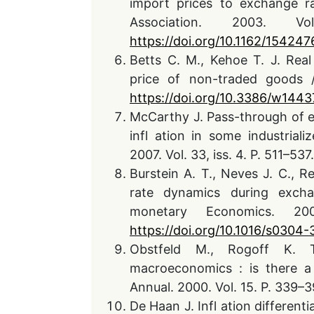
import prices to exchange r
Association. 2003. 
https://doi.org/10.1162/1542
Betts C. M., Kehoe T. J. Rea
price of non-traded goods
https://doi.org/10.3386/w1443
McCarthy J. Pass-through of e
infl ation in some industrial
2007. Vol. 33, iss. 4. P. 511–537
Burstein A. T., Neves J. C., R
rate dynamics during exchan
monetary Economics. 20
https://doi.org/10.1016/s030
Obstfeld M., Rogoff K. T
macroeconomics : is there
Annual. 2000. Vol. 15. P. 339–
De Haan J. Infl ation different