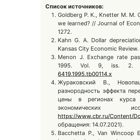
Список источников:
Goldberg P. K., Knetter M. M.
we learned? // Journal of Econo
1272.
Kahn G. A. Dollar depreciatio
Kansas City Economic Review. 19
Menon J. Exchange rate pass
1995. Vol. 9, iss. 2.
6419.1995.tb00114.x
Жураковский В., Новопа
разнородность эффекта пер
цены в регионах курса
экономических и
https://www.cbr.ru/Content/D
обращения: 14.07.2021).
Bacchetta P., Van Wincoop E