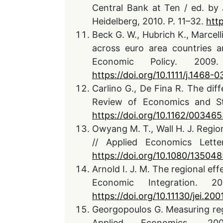
Central Bank at Ten / ed. by 
Heidelberg, 2010. P. 11–32.
htt
Beck G. W., Hubrich K., Marcell
across euro area countries 
Economic Policy. 2009
https://doi.org/10.1111/j.1468-
Carlino G., De Fina R. The diff
Review of Economics and Stat
https://doi.org/10.1162/0034
Owyang M. T., Wall H. J. Regi
// Applied Economics Letter
https://doi.org/10.1080/1350
Arnold I. J. M. The regional ef
Economic Integration. 
https://doi.org/10.11130/jei.200
Georgopoulos G. Measuring reg
Applied Economics. 20