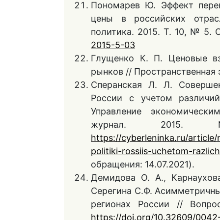
Пономарев Ю. Эффект пере
цены в российских отрас
политика. 2015. Т. 10, № 5. 
2015-5-03
Глущенко К. П. Ценовые в
рынков // Пространственная э
Сперанская Л. Л. Соверше
России с учетом различий
Управление экономически
журнал. 201
https://cyberleninka.ru/artic
politiki-rossiis-uchetom-razli
обращения: 14.07.2021).
Демидова О. А., Карнаухова
Серегина C.Ф. Асимметричн
регионах России // Вопро
https://doi.org/10.32609/004