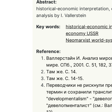
Abstract:
historical-economic interpretatio
analysis by I. Vallerstein
Key words:
historical-economic i
economy USSR
Neomarxist world-syst
Reference:
Валлерстайн И. Анализ миро
мире. СПб., 2001. С. 51, 182, 3
Там же. С. 14.
Там же. С. 14-15.
Переводчики не рискнули п
термин и сохранили транслит
"developmentalism" - "девело
"девелопменталист" (см.: Ва