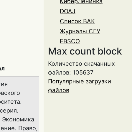
КиберЛенинка
DOAJ
Список ВАК
Журналы СГУ
EBSCO
Max count block
Количество скачанных
ал
файлов: 105637
Популярные загрузки
тия
файлов
овского
ситета.
серия.
 Экономика.
ение. Право,