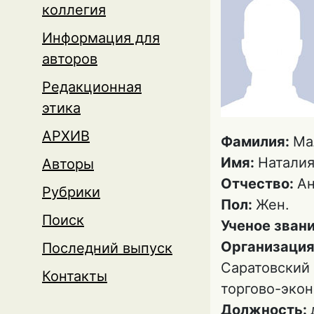
коллегия
Информация для
авторов
Редакционная
этика
АРХИВ
Фамилия:
Ма
Имя:
Натали
Авторы
Отчество:
Ан
Рубрики
Пол:
Жен.
Поиск
Ученое зван
Организация
Последний выпуск
Саратовский 
Контакты
торгово-эко
Должность: