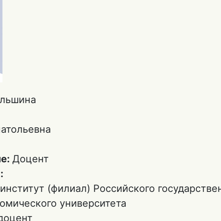
льшина
я
атольевна
ие:
Доцент
:
институт (филиал) Российского государстве
номического университета
доцент