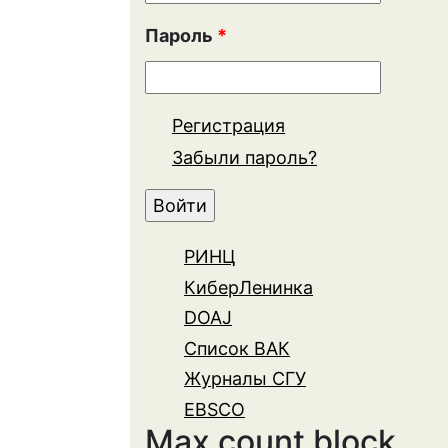
Пароль
*
Регистрация
Забыли пароль?
РИНЦ
КиберЛенинка
DOAJ
Список ВАК
Журналы СГУ
EBSCO
Max count block