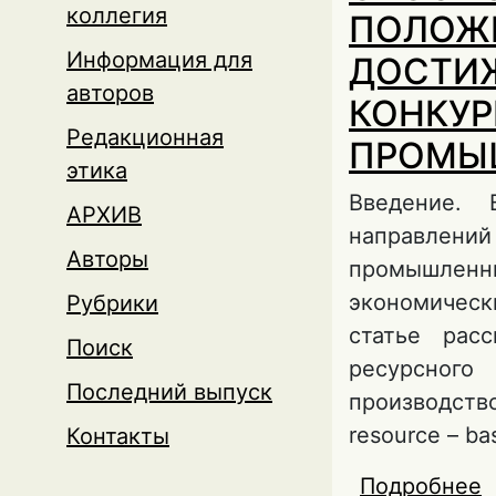
коллегия
ПОЛОЖ
Информация для
ДОСТИ
авторов
КОНКУР
Редакционная
ПРОМЫ
этика
Введение. 
АРХИВ
направлен
Авторы
промышленн
экономичес
Рубрики
статье рас
Поиск
ресурсного
Последний выпуск
производств
resource – b
Контакты
Подробнее