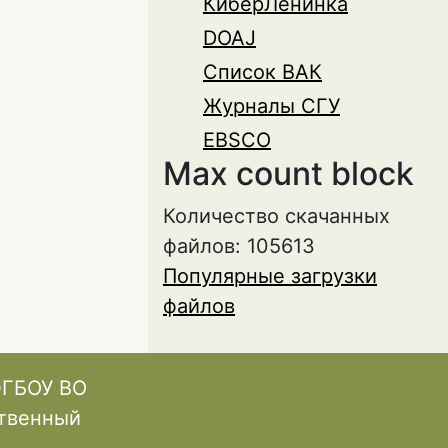
КиберЛенинка
ЕМЕННЫХ
DOAJ
ЕННЫМ
Список ВАК
Журналы СГУ
EBSCO
Max count block
Количество скачанных
файлов: 105613
Популярные загрузки
файлов
ФГБОУ ВО
ственный