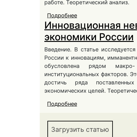
работе. Теоретический анализ.
Подробнее
о Перспективы разви
Инновационная не
современной россий
экономики России
Введение. В статье исследуетс
России к инновациям, имманентн
обусловлена рядом макро
институциональных факторов. Эт
достичь ряда поставленных
экономических целей. Теоретиче
Подробнее
о Инновационная нев
Загрузить статью