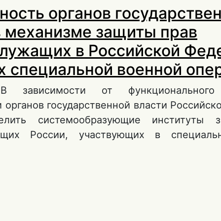
ность органов государстве
в механизме защиты прав
лужащих в Российской Фед
х специальной военной опе
 В зависимости от функционального 
и органов государственной власти Российск
лить системообразующие институты 
ащих России, участвующих в специаль
 Деятельность органов государственной вла
еханизме защиты прав военнослужащих в Р
едерации в условиях специальной военной