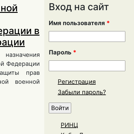
Вход на сайт
нной
Имя пользователя
*
ерации в
рации
Пароль
*
назначения
ой Федерации
защиты прав
ной военной
Регистрация
Забыли пароль?
сти в
оссийской
 операции
РИНЦ