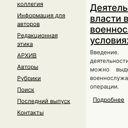
коллегия
Деятель
Информация для
власти 
авторов
военнос
Редакционная
условия
этика
Введение.
АРХИВ
деятельност
Авторы
можно выде
военнослуж
Рубрики
операции.
Поиск
Подробнее
о
Последний выпуск
м
Контакты
Ф