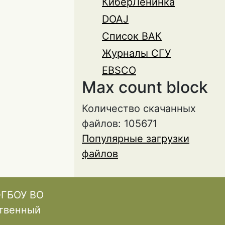
КиберЛенинка
DOAJ
Список ВАК
Журналы СГУ
EBSCO
Max count block
Количество скачанных
файлов: 105671
Популярные загрузки
файлов
ФГБОУ ВО
ственный