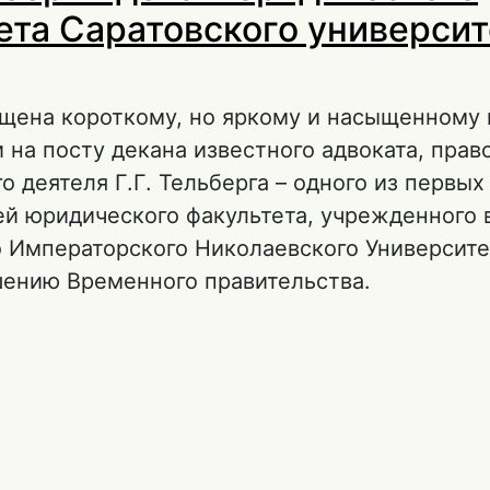
ета Саратовского университ
ящена короткому, но яркому и насыщенному
 на посту декана известного адвоката, прав
о деятеля Г.Г. Тельберга – одного из первых
й юридического факультета, учрежденного 
 Императорского Николаевского Университе
ешению Временного правительства.
 Г.Г. Тельберг – декан юридического факуль
аратовского университета (1918)