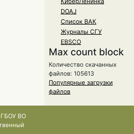
КиберЛенинка
DOAJ
Список ВАК
Журналы СГУ
EBSCO
Max count block
Количество скачанных
файлов: 105613
Популярные загрузки
файлов
ФГБОУ ВО
ственный