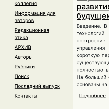
коллегия
развити
Информация для
будуще
авторов
Введение. В
Редакционная
технологий
этика
построение
АРХИВ
управления
короткую пе
Авторы
существующи
Рубрики
полностью в
Поиск
На больший 
основаны на 
Последний выпуск
Подробнее
о
Контакты
л