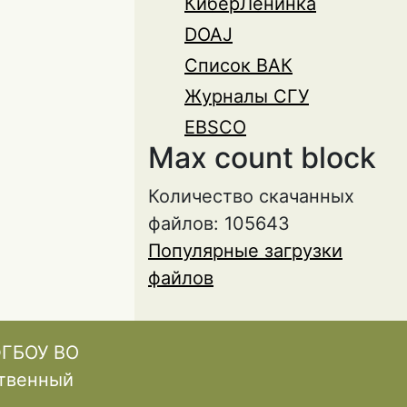
КиберЛенинка
DOAJ
Список ВАК
Журналы СГУ
EBSCO
Max count block
Количество скачанных
файлов: 105643
Популярные загрузки
файлов
ФГБОУ ВО
ственный