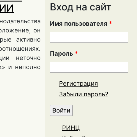
Вход на сайт
ЦИИ
нодательства
Имя пользователя
*
оложение, он
орые активно
оотношениях.
Пароль
*
ции неточно
к» и неполно
Регистрация
БЕНКА В
Забыли пароль?
РИНЦ