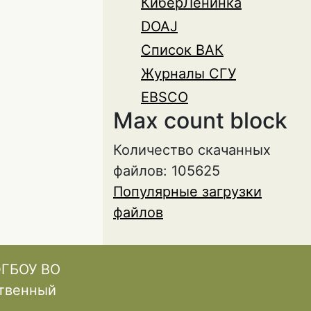
КиберЛенинка
DOAJ
Список ВАК
Журналы СГУ
EBSCO
Max count block
Количество скачанных
файлов: 105625
Популярные загрузки
файлов
ФГБОУ ВО
ственный