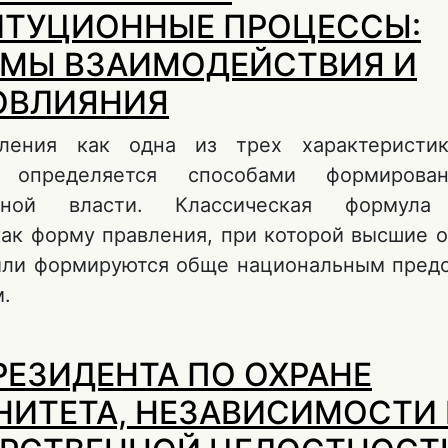
ТУЦИОННЫЕ ПРОЦЕССЫ:
МЫ ВЗАИМОДЕЙСТВИЯ И
ОВЛИЯНИЯ
ления как одна из трех характеристик
а определяется способами формирова
енной власти. Классическая формула
как форму правления, при которой высшие о
или формируются обще национальным пред
.
о ФОРМЫ ПРАВЛЕНИЯ И КОНСТИТУЦИОННЫ
РЕЗИДЕНТА ПО ОХРАНЕ
ПРОБЛЕМЫ ВЗАИМОДЕЙСТВИЯ И ВЗАИМОВ
НИТЕТА, НЕЗАВИСИМОСТИ