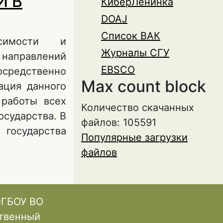
И В
КиберЛенинка
DOAJ
Список ВАК
исимости и
Журналы СГУ
направлений
EBSCO
средственно
Max count block
ация данного
 работы всех
Количество скачанных
осударства. В
файлов: 105591
 государства
Популярные загрузки
файлов
ЕТА,
ЛОСТНОСТИ В
ФГБОУ ВО
ственный