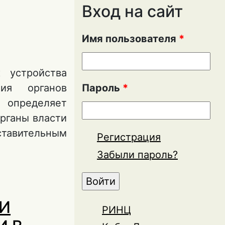
Вход на сайт
Имя пользователя
*
 устройства
ния органов
Пароль
*
 определяет
рганы власти
ставительным
Регистрация
Забыли пароль?
Е ПРОЦЕССЫ:
ЛИЯНИЯ
 И
РИНЦ