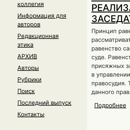
коллегия
РЕАЛИЗ
Информация для
ЗАСЕДА
авторов
Принцип рав
Редакционная
рассматриват
этика
равенство с
АРХИВ
суде. Равенс
присяжных за
Авторы
в управлении
Рубрики
правосудия. 
Поиск
данного прав
Последний выпуск
Подробнее
о
Контакты