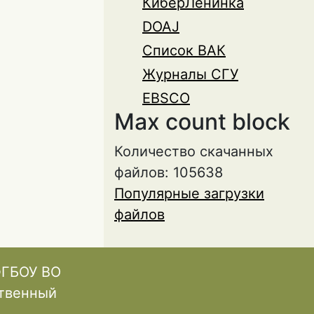
КиберЛенинка
DOAJ
Список ВАК
Журналы СГУ
EBSCO
Max count block
Количество скачанных
файлов: 105638
Популярные загрузки
файлов
ФГБОУ ВО
ственный