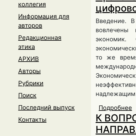
коллегия
цифрово
Информация для
Введение. 
авторов
вовлечены 
Редакционная
экономик. 
этика
экономическ
то же врем
АРХИВ
международн
Авторы
Экономическ
Рубрики
неэффективн
надлежащим 
Поиск
Последний выпуск
Подробнее
о
К ВОПР
п
Контакты
НАПРАВ