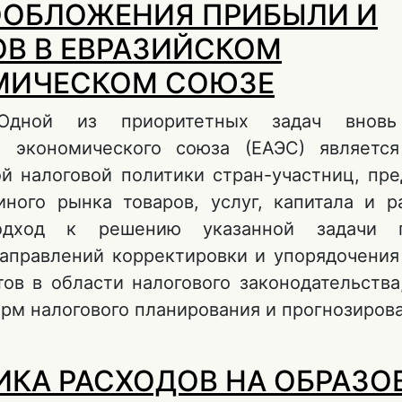
ОБЛОЖЕНИЯ ПРИБЫЛИ И
В В ЕВРАЗИЙСКОМ
МИЧЕСКОМ СОЮЗЕ
Одной из приоритетных задач вновь
о экономического союза (ЕАЭС) являетс
ой налоговой политики стран-участниц, пр
иного рынка товаров, услуг, капитала и р
дход к решению указанной задачи п
направлений корректировки и упорядочения
тов в области налогового законодательства
рм налогового планирования и прогнозиров
 К ВОПРОСУ О НЕОБХОДИМОСТИ И НАПРА
КА РАСХОДОВ НА ОБРАЗО
ГАРМОНИЗАЦИИ НАЛОГООБЛОЖЕНИЯ ПРИБ