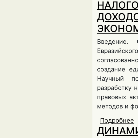
НАЛОГО
ДОХОДО
ЭКОНО
Введение. 
Евразийског
согласованн
создание ед
Научный по
разработку 
правовых ак
методов и фо
Подробнее
о
ДИНАМИ