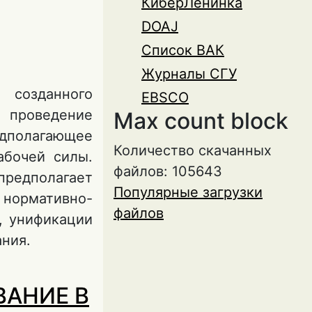
КиберЛенинка
DOAJ
Список ВАК
Журналы СГУ
 созданного
EBSCO
я проведение
Max count block
едполагающее
Количество скачанных
абочей силы.
файлов: 105643
редполагает
Популярные загрузки
 нормативно-
файлов
, унификации
ания.
ВЛЕНИЯХ
ВАНИЕ В
ЫЛИ И