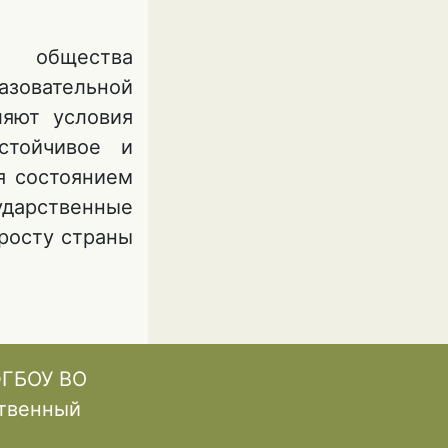
ОМ СОЮЗЕ
е общества
зовательной
ляют условия
стойчивое и
я состоянием
дарственные
росту страны
В
ФГБОУ ВО
ственный