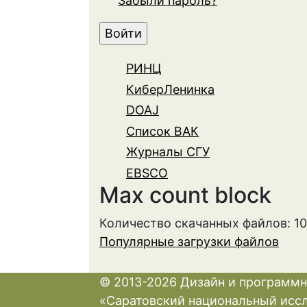
Забыли пароль?
РИНЦ
КиберЛенинка
DOAJ
Список ВАК
Журналы СГУ
EBSCO
Max count block
Количество скачанных файлов: 1
Популярные загрузки файлов
© 2013-2026 Дизайн и программн
«Саратовский национальный исс