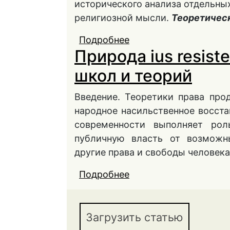
исторического анализа отдельны
религиозной мысли.
Теоретическ
Подробнее
о Идея права на сопр
Природа ius resist
правовой и религиоз
школ и теорий
Введение. Теоретики права прод
народное насильственное восстан
современности выполняет рол
публичную власть от возможны
другие права и свободы человека
Подробнее
о Природа ius resiste
Загрузить статью